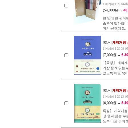
I 아가페 I 2018-0
(54,000원 →
48
한 달에 한 권이
습관이 달라집니다.
위기-신명기 3..
[도서]
개역개정 
I 아가페 I 2008-0
(7,000원 →
6,3
【특징】 개역개
가장 즐겨 읽는 
있도록 따로 묶어
[도서]
개역개정 
I 아가페 I 2013-0
(6,000원 →
5,4
특징】 개역개정
장 즐겨 읽는 부
도록 따로 묶어 