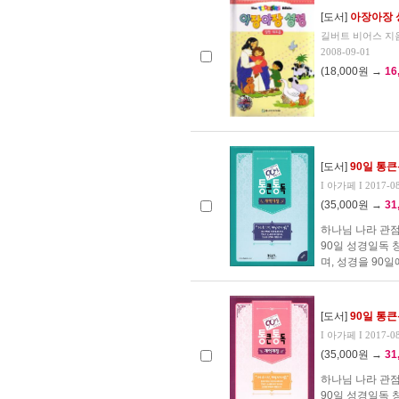
[도서]
아장아장 
길버트 비어스 지음/
2008-09-01
(18,000원 →
16
[도서]
90일 통
I 아가페 I 2017-0
(35,000원 →
31
하나님 나라 관점
90일 성경일독
며, 성경을 90일
[도서]
90일 통
I 아가페 I 2017-0
(35,000원 →
31
하나님 나라 관점
90일 성경일독