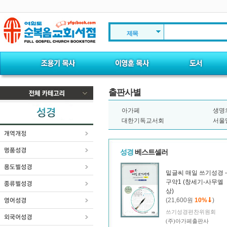
제목
출판사별
아가페
생명
대한기독교서회
서울
성경
베스트셀러
밑글씨 매일 쓰기성경 -
구약1 (창세기-사무엘
상)
(21,600원
10%
)
쓰기성경편찬위원회
(주)아가페출판사