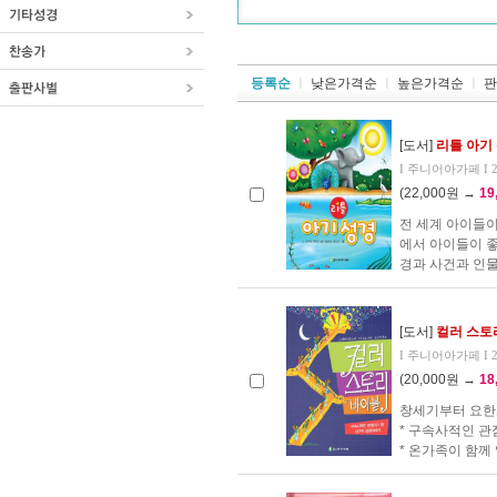
등록순
ㅣ
낮은가격순
ㅣ
높은가격순
ㅣ
판
[도서]
리틀 아기 성
I 주니어아가페 I 20
(22,000원 →
19
전 세계 아이들이
에서 아이들이 좋
경과 사건과 인물
[도서]
컬러 스토리 
I 주니어아가페 I 20
(20,000원 →
18
창세기부터 요한
* 구속사적인 관
* 온가족이 함께 