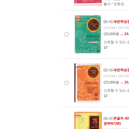
활자 * 친환경 ..
[도서]
새번역성경
I 아가페 I 2013-0
(33,000원 →
29
신뢰할 수 있는 
말!
[도서]
새번역성경(
I 아가페 I 2013-0
(23,000원 →
20
신뢰할 수 있는 
말!
[도서]
큰글자 새
운/RN72B)