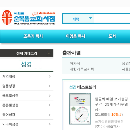
제목
출판사별
아가페
생명
대한기독교서회
서울
성경
베스트셀러
밑글씨 매일 쓰기성경 -
구약1 (창세기-사무엘
상)
(21,600원
10%
)
쓰기성경편찬위원회
(주)아가페출판사