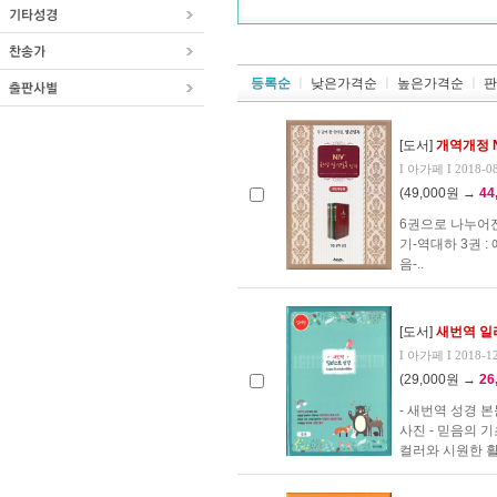
등록순
ㅣ
낮은가격순
ㅣ
높은가격순
ㅣ
판
[도서]
개역개정 N
I 아가페 I 2018-0
(49,000원 →
44
6권으로 나누어진 
기-역대하 3권 :
음-..
[도서]
새번역 일
I 아가페 I 2018-1
(29,000원 →
26
- 새번역 성경 
사진 - 믿음의 
컬러와 시원한 활자