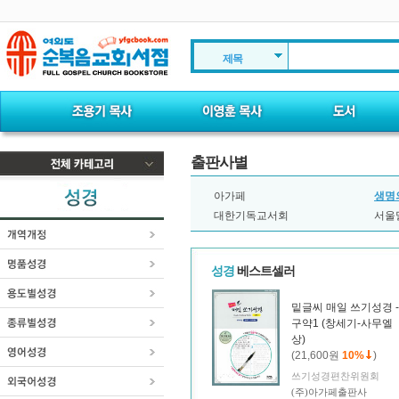
제목
출판사별
아가페
생명
대한기독교서회
서울
성경
베스트셀러
밑글씨 매일 쓰기성경 -
구약1 (창세기-사무엘
상)
(21,600원
10%
)
쓰기성경편찬위원회
(주)아가페출판사