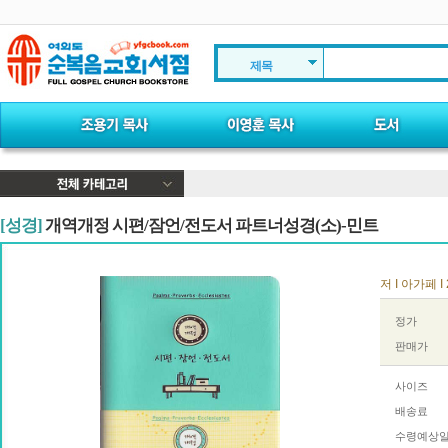
제목
[성경]
개역개정 시편/잠언/전도서 파트너성경(소)-민트
저 I 아가페 I 
정가
판매가
사이즈
배송료
수령예상