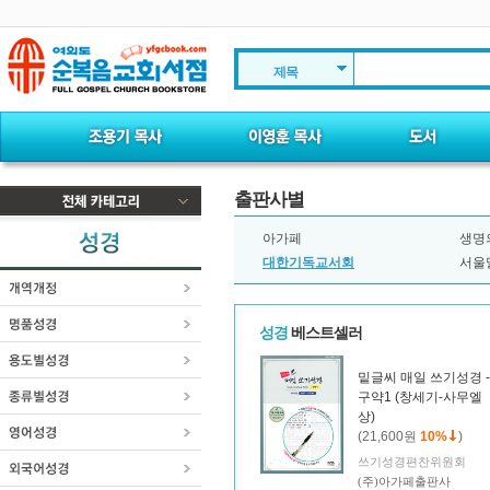
제목
출판사별
아가페
생명
대한기독교서회
서울
성경
베스트셀러
밑글씨 매일 쓰기성경 -
구약1 (창세기-사무엘
상)
(21,600원
10%
)
쓰기성경편찬위원회
(주)아가페출판사