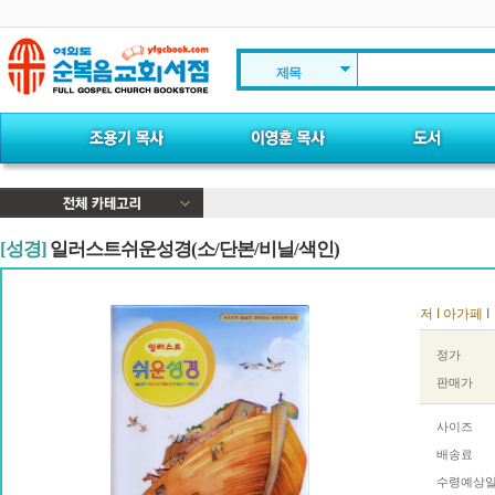
제목
[성경]
일러스트쉬운성경(소/단본/비닐/색인)
저 I 아가페 I
정가
판매가
사이즈
배송료
수령예상