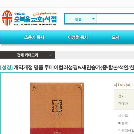
제목
[성경]
개역개정 명품 투데이컬러성경&새찬송가(중/합본/색인/천
저 I 아가페 I 
정가
판매가
사이즈
배송료
수령예상