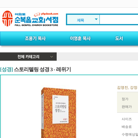
제목
[성경]
스토리텔링 성경 3 - 레위기
김영진, 강정훈,
정가
판매가
사이즈
배송료
수령예상