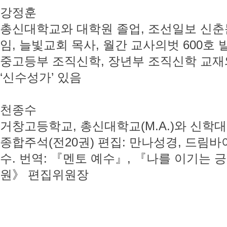
강정훈
총신대학교와 대학원 졸업, 조선일보 신춘
임, 늘빛교회 목사, 월간 교사의벗 600호
중고등부 조직신학, 장년부 조직신학 교재와
‘신수성가’ 있음
천종수
거창고등학교, 총신대학교(M.A.)와 신학대학원
종합주석(전20권) 편집: 만나성경, 드림바이
수. 번역: 『멘토 예수』, 『나를 이기는 
원》 편집위원장