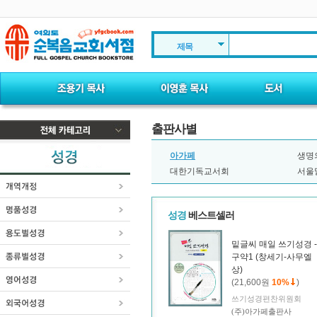
제목
출판사별
아가페
생명
대한기독교서회
서울
성경
베스트셀러
밑글씨 매일 쓰기성경 -
구약1 (창세기-사무엘
상)
(21,600원
10%
)
쓰기성경편찬위원회
(주)아가페출판사