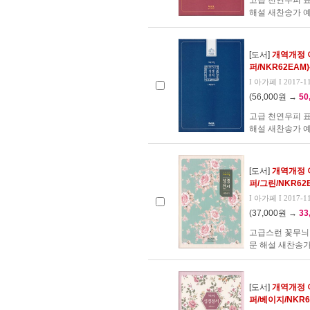
고급 천연우피 
해설 새찬송가 예
[도서]
개역개정 
퍼/NKR62EAM
I 아가페 I 2017-1
(56,000원 →
50
고급 천연우피 
해설 새찬송가 예
[도서]
개역개정 
퍼/그린/NKR62
I 아가페 I 2017-1
(37,000원 →
33
고급스런 꽃무늬
문 해설 새찬송가
[도서]
개역개정 
퍼/베이지/NKR6