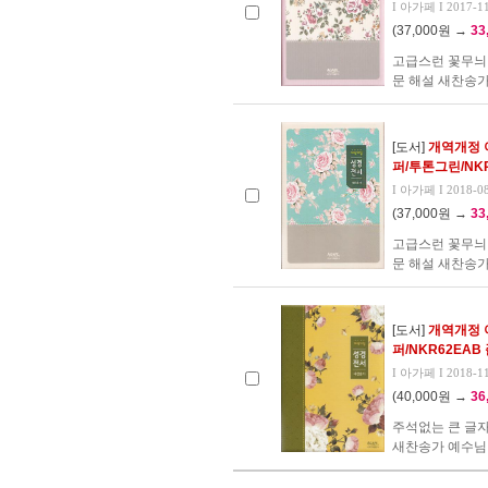
I 아가페 I 2017-1
(37,000원 →
33
고급스런 꽃무늬
문 해설 새찬송가
[도서]
개역개정 
퍼/투톤그린/NKR
I 아가페 I 2018-0
(37,000원 →
33
고급스런 꽃무늬
문 해설 새찬송가
[도서]
개역개정 
퍼/NKR62EAB
I 아가페 I 2018-1
(40,000원 →
36
주석없는 큰 글자
새찬송가 예수님