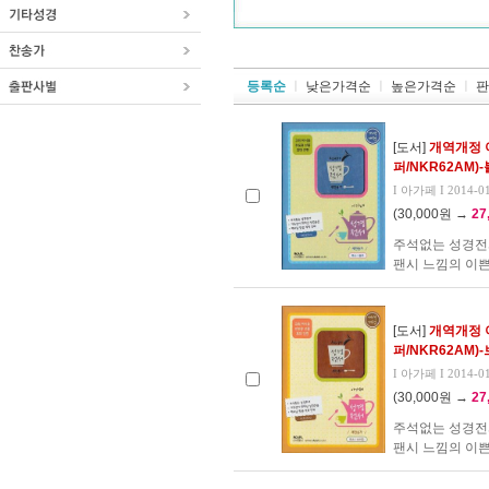
등록순
ㅣ
낮은가격순
ㅣ
높은가격순
ㅣ
판
[도서]
개역개정 
퍼/NKR62AM)
I 아가페 I 2014-0
(30,000원 →
27
주석없는 성경전
팬시 느낌의 이쁜
[도서]
개역개정 
퍼/NKR62AM)
I 아가페 I 2014-0
(30,000원 →
27
주석없는 성경전
팬시 느낌의 이쁜