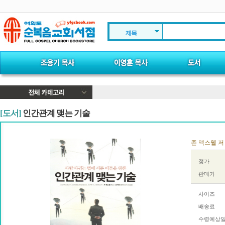
제목
[도서]
인간관계 맺는 기술
존 맥스웰 저 I
정가
판매가
사이즈
배송료
수령예상