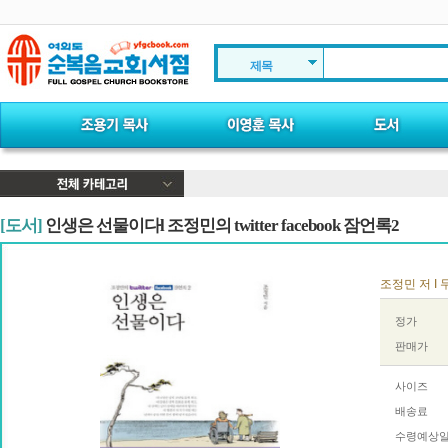
제목
[도서]
인생은 선물이다l 조정민의 twitter facebook 잠언록2
조정민 저 I 두
정가
판매가
사이즈
배송료
수령예상