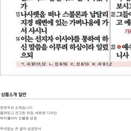
천연우피 소재입니다.
품위있고 견고한 외장, 세련된 디자인
하이퀄리티 선물용 성경
주석없는 큰 글자 성경전서