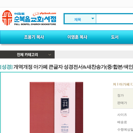
제목
[성경]
개역개정 아가페 큰글자 성경전서&새찬송가(중/합본/색인/천
저 I 아가페 I 
정가
판매가
사이즈
배송료
수령예상