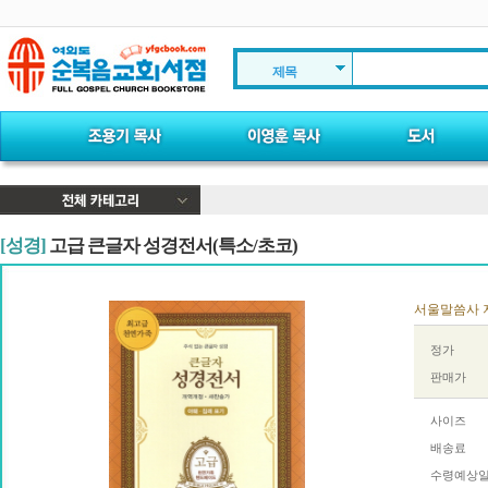
제목
[성경]
고급 큰글자 성경전서(특소/초코)
서울말씀사 저 
정가
판매가
사이즈
배송료
수령예상