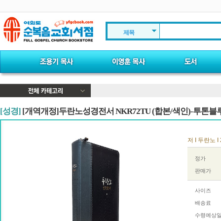
제목
[성경]
[개역개정]두란노성경전서 NKR72TU (합본/색인)-투톤블
저 I 두란노 I 
정가
판매가
사이즈
배송료
수령예상