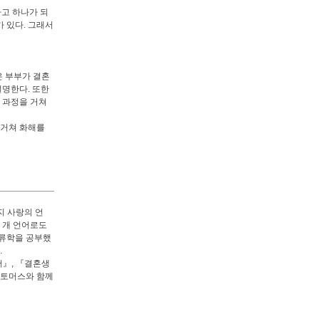
하고 하나가 되
 있다. 그래서
은 부부가 결혼
설명한다. 또한
 과정을 거쳐
 거쳐 화해를
지 사랑의 언
여 개 언어로도
인류학을 공부했
.
어』, 『결혼생
퍼 토머스와 함께