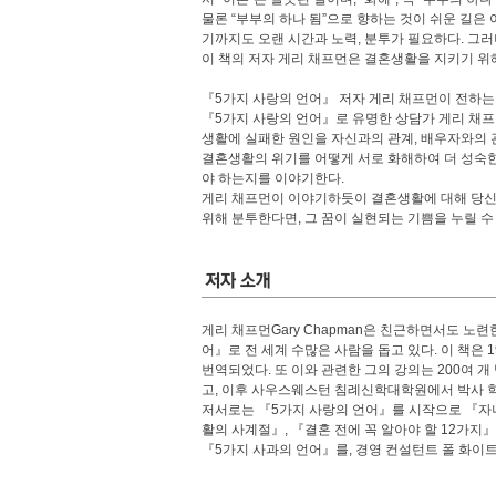
물론 “부부의 하나 됨”으로 향하는 것이 쉬운 길은
기까지도 오랜 시간과 노력, 분투가 필요하다. 그
이 책의 저자 게리 채프먼은 결혼생활을 지키기 위해
『5가지 사랑의 언어』 저자 게리 채프먼이 전하는
『5가지 사랑의 언어』로 유명한 상담가 게리 채프먼
생활에 실패한 원인을 자신과의 관계, 배우자와의 관
결혼생활의 위기를 어떻게 서로 화해하여 더 성숙한
야 하는지를 이야기한다.
게리 채프먼이 이야기하듯이 결혼생활에 대해 당신이 
위해 분투한다면, 그 꿈이 실현되는 기쁨을 누릴 수
게리 채프먼Gary Chapman은 친근하면서도 노련
어』로 전 세계 수많은 사람을 돕고 있다. 이 책은
번역되었다. 또 이와 관련한 그의 강의는 200여
고, 이후 사우스웨스턴 침례신학대학원에서 박사 
저서로는 『5가지 사랑의 언어』를 시작으로 『자녀
활의 사계절』, 『결혼 전에 꼭 알아야 할 12가지
『5가지 사과의 언어』를, 경영 컨설턴트 폴 화이트