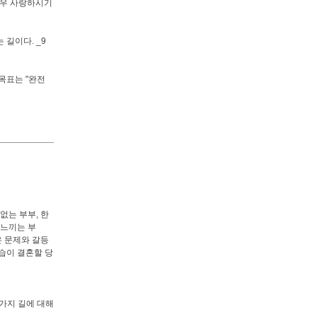
매우 사랑하시기
길이다. _9
목표는 "완전
없는 부부, 한
 느끼는 부
은 문제와 갈등
습이 결혼할 당
 가지 길에 대해