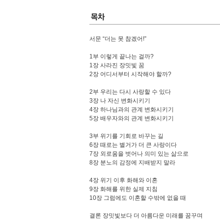
서문 “더는 못 참겠어!”
1부 이렇게 끝나는 걸까?
1장 사라진 장밋빛 꿈
2장 어디서부터 시작해야 할까?
2부 우리는 다시 사랑할 수 있다
3장 나 자신 변화시키기
4장 하나님과의 관계 변화시키기
5장 배우자와의 관계 변화시키기
3부 위기를 기회로 바꾸는 길
6장 때로는 별거가 더 큰 사랑이다
7장 외로움을 벗어나 의미 있는 삶으로
8장 분노의 감정에 지배받지 말라
4장 위기 이후 화해와 이혼
9장 화해를 위한 실제 지침
10장 그럼에도 이혼할 수밖에 없을 때
결론 장밋빛보다 더 아름다운 미래를 꿈꾸며