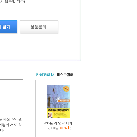
시 입금일 기준)
을 자신과의 관
4차원의 영적세계
어떻게 서로 화
(6,300원
10%
)
다.