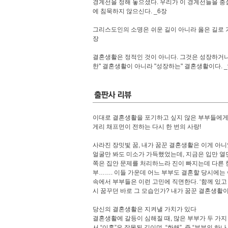
경계선을 정해 놓으셨다. 우리가 이 경계선들을 충
에 침묵하지 않으신다. _6장
그리스도인의 소명은 쉬운 길이 아니라 옳은 길로 가
장
결혼생활은 정적인 것이 아니다. 그것은 성장하거나 
한" 결혼생활이 아니라 "성장하는" 결혼생활이다. _
이대로 결혼생활을 포기하고 싶지 않은 부부들에
게리 채프먼이 전하는 다시 한 번의 사랑!
사라진 장밋빛 꿈, 내가 꿈꾼 결혼생활은 이게 아
얼굴만 봐도 미소가 가득했었는데, 지금은 입만 열면
쪽은 집안 문제를 처리하느라 진이 빠지는데 다른 한
부……. 이들 가운데 어느 부부도 결혼할 당시에는
속에서 부부들은 이런 고민에 직면한다. ‘함께 있
시 꿈꾸던 바로 그 모습인가? 내가 꿈꾼 결혼생활이
당신의 결혼생활은 지켜낼 가치가 있다
결혼생활에 갈등이 심해질 때, 많은 부부가 두 가지 
서 “이혼”은 잘못된 길이며, “화해”, 즉 “부부의 