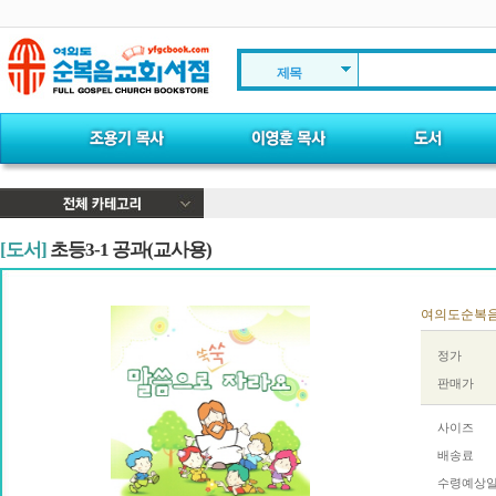
제목
[도서]
초등3-1 공과(교사용)
여의도순복음교회
정가
판매가
사이즈
배송료
수령예상