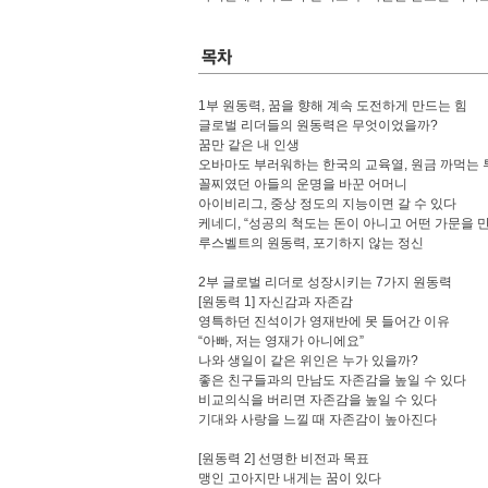
1부 원동력, 꿈을 향해 계속 도전하게 만드는 힘
글로벌 리더들의 원동력은 무엇이었을까?
꿈만 같은 내 인생
오바마도 부러워하는 한국의 교육열, 원금 까먹는 
꼴찌였던 아들의 운명을 바꾼 어머니
아이비리그, 중상 정도의 지능이면 갈 수 있다
케네디, “성공의 척도는 돈이 아니고 어떤 가문을 
루스벨트의 원동력, 포기하지 않는 정신
2부 글로벌 리더로 성장시키는 7가지 원동력
[원동력 1] 자신감과 자존감
영특하던 진석이가 영재반에 못 들어간 이유
“아빠, 저는 영재가 아니에요”
나와 생일이 같은 위인은 누가 있을까?
좋은 친구들과의 만남도 자존감을 높일 수 있다
비교의식을 버리면 자존감을 높일 수 있다
기대와 사랑을 느낄 때 자존감이 높아진다
[원동력 2] 선명한 비전과 목표
맹인 고아지만 내게는 꿈이 있다