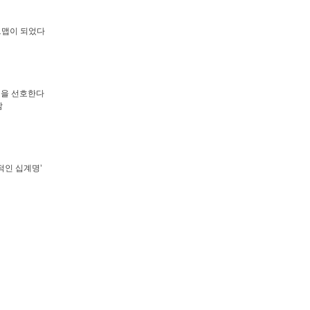
드맵이 되었다
생을 선호한다
감
적인 십계명’