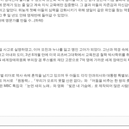
 문제가 있는 줄 알고 계속 지식 교육에만 집중했다. 그 결과 아들의 자존감과 자신감
하고 말았다. 뒤늦게 첫째 아들의 심력을 강화시키기 위해 생일이 같은 위인을 찾는 역
 후 일 년도 안돼 영재반에 들어갈 수 있었다.
 명문가를 만들 수...(하략)
절 사고로 실명하였고, 이어 모친과 누나를 잃고 맹인 고아가 되었다. 고난과 역경 속
고 아내와 도미, 3년 8개월 만에 미국 피츠버그대학에서 교육전공 철학 박사학위를 취
N 세계장애위원회 부의장 겸 루스벨트 재단 고문으로 7억 명에 가까운 세계 장애인의 
벌 리더로 역사 속에 흔적을 남기고 있으며 두 아들도 각각 안과의사와 대통령 특별
표 저서로 『원동력』,『우리가 오르지 못할 산은 없다』와 『어둠을 비추는 한 쌍의 
』은 MBC 특집극 「눈먼 새의 노래」와 영화 「빛은 내 가슴에」로 제작되어 많은 사