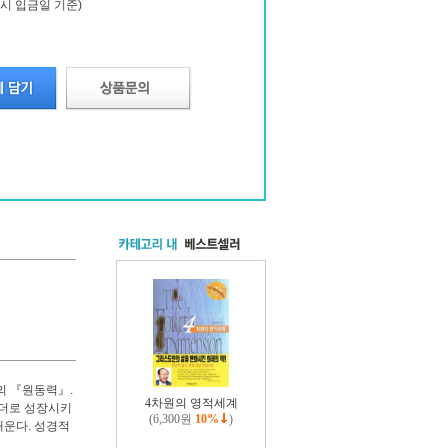
시 입금일 기준)
의 『원동력』.
4차원의 영적세계
리더로 성장시키
(6,300원
10%
)
깨운다. 성경적