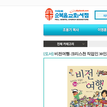
제
[도서]
비전여행-크리스천 직업인 30인