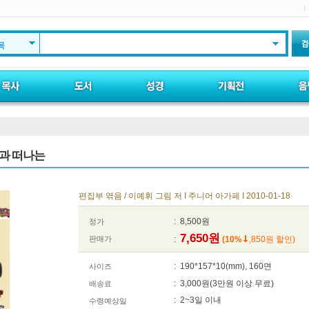
목
과 떠나는
편집부 엮음 / 이예휘 그림 저 I 주니어 아가페 I 2010-01-18
: 8,500원
정가
7,650원
판매가
:
(10%
,850원 할인)
: 190*157*10(mm), 160면
사이즈
: 3,000원(3만원 이상 무료)
배송료
: 2~3일 이내
수령예상일