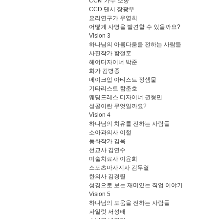
CCM 가수 소향
CCD 댄서 장광우
요리연구가 우영희
어떻게 사명을 발견할 수 있을까요?
Vision 3
하나님의 아름다움을 전하는 사람들
사진작가 함철훈
헤어디자이너 박준
화가 김병종
메이크업 아티스트 정샘물
기타리스트 함춘호
웨딩드레스 디자이너 권형민
성공이란 무엇일까요?
Vision 4
하나님의 치유를 전하는 사람들
소아과의사 이철
동화작가 김옥
선교사 김연수
미술치료사 이윤희
스포츠마사지사 김무열
한의사 김경렬
성경으로 보는 재미있는 직업 이야기
Vision 5
하나님의 도움을 전하는 사람들
파일럿 서성배