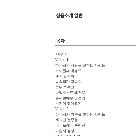
<차례>
Vision 1
하나님의 사랑을 전하는 사람들
프로골퍼 최경주
앵커 김주하
방송작가 김종철
성우 최수민
쇼핑호스트 배건용
뮤지컬배우 김선영
비전이 뭐예요?
Vision 2
하나님의 기쁨을 전하는 사람들
개그맨 정종철
파티플래너 송혜선
마술사 정성모