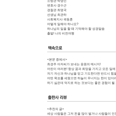
소방관 박영민
변호사 경수근
경찰관 최명국
선생님 최관하
사회복지사 곽동훈
어떻게 일해야 하나요?
하나님의 일을 할 때 기억해야 할 성경말씀
출발! 나의 비전여행
<본문 중에서>
최경주 아저씨가 보내는 응원의 메시지!
어린이 여러분! 항상 꿈과 희망을 가지고 모든 일에
자기 자신과 하나님을 믿고 기도한다면 반드시 힘을 
어떤 목표를 세웠으면 하늘이 무너지는 한이 있더라
하기 싫은데 억지로 하는 것보다는 좋은 경험이 될
<추천의 글>
세상 사람들은 그저 돈을 많이 벌거나 사람들이 인