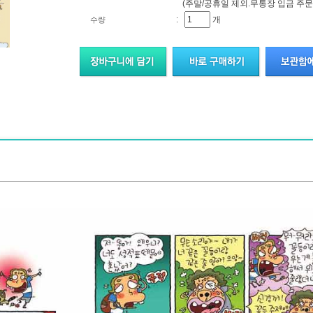
(주말/공휴일 제외.무통장 입금 주문
:
개
수량