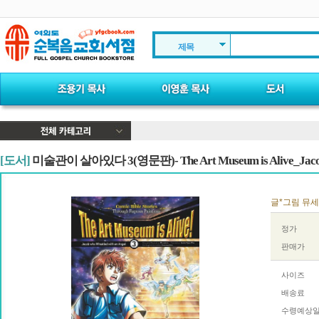
제목
[도서]
미술관이 살아있다 3(영문판)- The Art Museum is Alive_Jacob
글*그림 뮤세이
정가
판매가
사이즈
배송료
수령예상