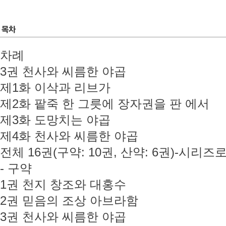
차례
3권 천사와 씨름한 야곱
제1화 이삭과 리브가
제2화 팥죽 한 그릇에 장자권을 판 에서
제3화 도망치는 야곱
제4화 천사와 씨름한 야곱
전체 16권(구약: 10권, 산약: 6권)-시리즈
- 구약
1권 천지 창조와 대홍수
2권 믿음의 조상 아브라함
3권 천사와 씨름한 야곱