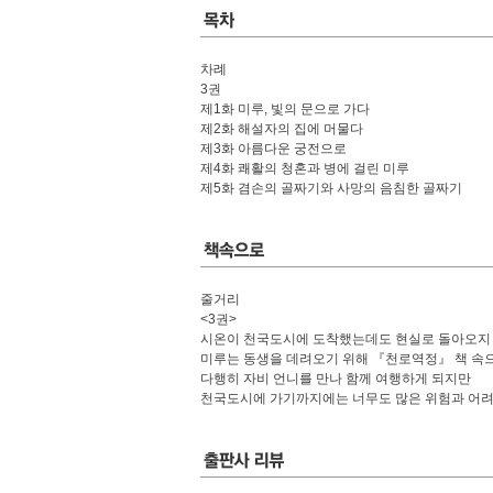
차례
3권
제1화 미루, 빛의 문으로 가다
제2화 해설자의 집에 머물다
제3화 아름다운 궁전으로
제4화 쾌활의 청혼과 병에 걸린 미루
제5화 겸손의 골짜기와 사망의 음침한 골짜기
줄거리
<3권>
시온이 천국도시에 도착했는데도 현실로 돌아오지 
미루는 동생을 데려오기 위해 『천로역정』 책 속
다행히 자비 언니를 만나 함께 여행하게 되지만
천국도시에 가기까지에는 너무도 많은 위험과 어