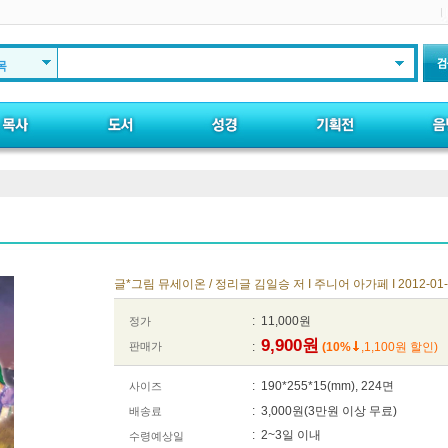
목
글*그림 뮤세이온 / 정리글 김일승 저 I 주니어 아가페 I 2012-01-
: 11,000원
정가
9,900원
판매가
:
(10%
,1,100원 할인)
: 190*255*15(mm), 224면
사이즈
: 3,000원(3만원 이상 무료)
배송료
: 2~3일 이내
수령예상일