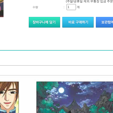
(주말/공휴일 제외.무통장 입금 주문
:
개
수량