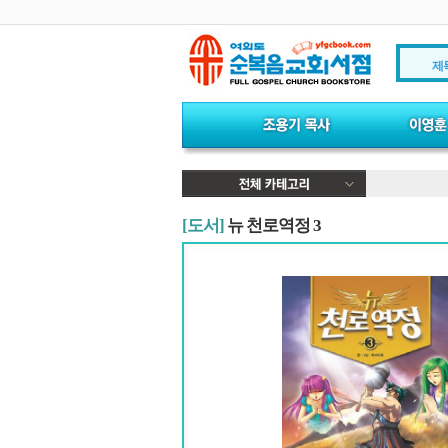
제
[도서]
뉴 천로역정 3