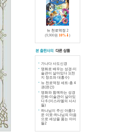
뉴 천로역정 2
(9,900원
10%
)
가나다 사도신경
명화로 배우는 성경-미
술관이 살아있다 1(천
지 창조와 대홍수)
뉴 천로역정 세트-총 4
권(완간)
명화와 함께하는 성경
만화-미술관이 살아있
다 6 (이스라엘의 사사
들)
하나님이 주신 아름다
운 이웃-하나님의 마음
으로 세상을 품는 아이
들2